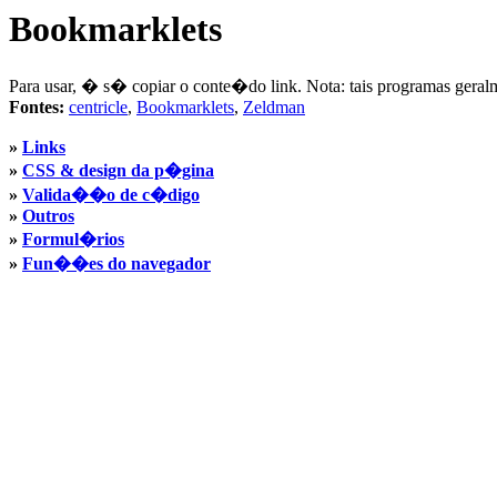
Bookmarklets
Para usar, � s� copiar o conte�do link. Nota: tais programas gera
Fontes:
centricle
,
Bookmarklets
,
Zeldman
»
Links
»
CSS & design da p�gina
»
Valida��o de c�digo
»
Outros
»
Formul�rios
»
Fun��es do navegador