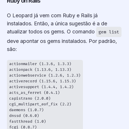
Ruby on Rails
O Leopard já vem com Ruby e Rails já
instalados. Então, a única sugestão é a de
atualizar todos os gems. O comando
gem list
deve apontar os gems instalados. Por padrão,
são:
actionmailer (1.3.6, 1.3.3)

actionpack (1.13.6, 1.13.3)

actionwebservice (1.2.6, 1.2.3)

activerecord (1.15.6, 1.15.3)

activesupport (1.4.4, 1.4.2)

acts_as_ferret (0.4.1)

capistrano (2.0.0)

cgi_multipart_eof_fix (2.2)

daemons (1.0.7)

dnssd (0.6.0)

fastthread (1.0)

fcgi (0.8.7)
