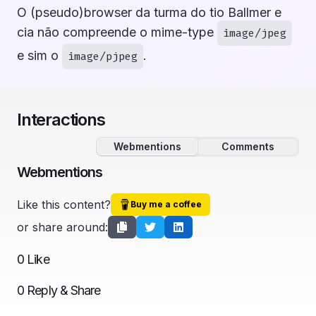
O (pseudo)browser da turma do tio Ballmer e
cia não compreende o mime-type
image/jpeg
e sim o
.
image/pjpeg
Interactions
Webmentions
Comments
Webmentions
Like this content?
Buy me a coffee
or share around:
0
Like
0
Reply & Share