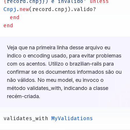
{
record.cnpj}
) é inválido"
unless
Cnpj
.
new
(record.cnpj).valido?
end
end
Veja que na primeira linha desse arquivo eu
indico o encoding usado, para evitar problemas
com os acentos. Utilizo o
brazilian-rails
para
confirmar se os documentos informados são ou
não válidos. No meu model, eu invoco o
método
validates_with
, indicando a classe
recém-criada.
validates_with 
MyValidations