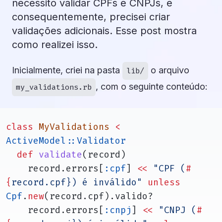
necessito validar CPFs e CNPJs, e
consequentemente, precisei criar
validações adicionais. Esse post mostra
como realizei isso.
Inicialmente, criei na pasta
o arquivo
lib/
, com o seguinte conteúdo:
my_validations.rb
class
MyValidations
<
ActiveModel::Validator
def
validate
(record)
    record.errors[
:cpf
] 
<<
"CPF (
#
{
record.cpf}
) é inválido"
unless
Cpf
.
new
(record.cpf).valido?
    record.errors[
:cnpj
] 
<<
"CNPJ (
#