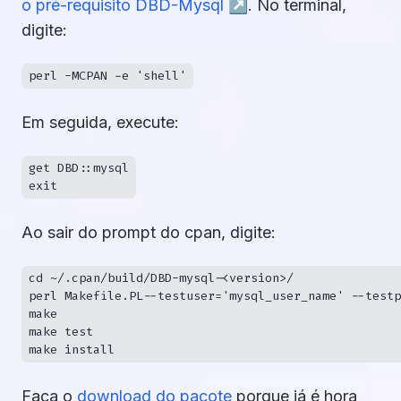
o pré-requisito DBD-Mysql ↗︎
. No terminal,
digite:
Em seguida, execute:
get DBD::mysql

Ao sair do prompt do cpan, digite:
cd ~/.cpan/build/DBD-mysql-<version>/

perl Makefile.PL--testuser='mysql_user_name' --testp
make

make test

Faça o
download do pacote
porque já é hora